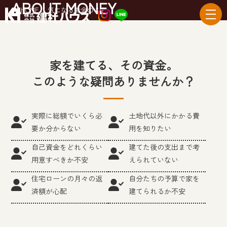
ABOUT MONEY
HOME
...
気になるお金のこと
家を建てる、その資金。
このような疑問ありませんか？
実際に総額でいくら必
土地代以外にかかる費
要か分からない
用を知りたい
自己資金をどれくらい
建てた後の支出まで考
用意すべきか不安
えられていない
住宅ローンの月々の返
自分たちの予算で家を
済額が心配
建てられるか不安