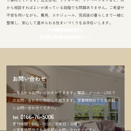
から相談すればよいか迷っている段階でも問題ありません。ご希望や
不安を伺いながら、費用、スケジュール、完成後の暮らしまで一緒に
整理し、安心して進められる住まいづくりをお手伝いします。
MONEY MATTERS
FOLLOW UP
SCHEDULE
家づくりのスケジュール
気になるお金のこと
アフターフォロー
お問い合わせ
こちらからお問い合わせができます。電話・メール・LINEで
のお問い合わせに対応しております。営業時間外でもお気軽
にお問い合わせください。
0166-76-5006
tel.
受付時間│8:00～18:00／定休日│日曜日
※営業時間外でもお気軽にお問い合わせください