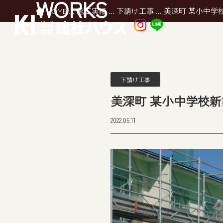
WORKS
HOME
...
施工実績
...
下請け工事
...
美深町 某小中学
下請け工事
美深町 某小中学校
2022.05.11