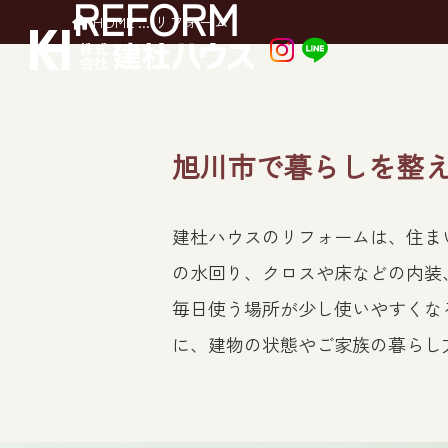
REFORM
HOME
...
リフォーム
旭川市で暮らしを整
建杜ハウスのリフォームは、住ま
の水回り、クロスや床などの内装
毎日使う場所が少し使いやすくな
に、建物の状態やご家族の暮らし