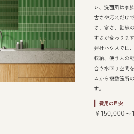
レ、洗面所は家
古さや汚れだけ
さ、寒さ、動線
すさが変わりま
建杜ハウスでは
収納、使う人の
合う水回り空間
ムから複数箇所
す。
費用の目安
¥150,000～1