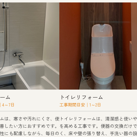
ーム
トイレリフォーム
4～7日
工事期間目安│1～2日
ムは、寒さや汚れにくさ、使
トイレリフォームは、清潔感と使い
善したい方におすすめです。
を高める工事です。便器の交換だけ
性にも配慮しながら、毎日の
く、床や壁の張り替え、手洗い器の